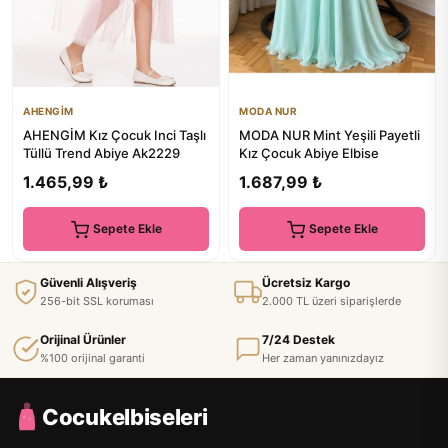
AHENGİM
MODA NUR
AHENGİM Kız Çocuk Inci Taşlı
MODA NUR Mint Yeşili Payetli
Tüllü Trend Abiye Ak2229
Kız Çocuk Abiye Elbise
1.465,99 ₺
1.687,99 ₺
Sepete Ekle
Sepete Ekle
Güvenli Alışveriş
Ücretsiz Kargo
256-bit SSL koruması
2.000 TL üzeri siparişlerde
Orijinal Ürünler
7/24 Destek
%100 orijinal garanti
Her zaman yanınızdayız
Cocukelbiseleri