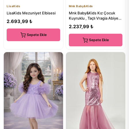
LisaKids
Mnk Baby&Kids
LisaKids Mezuniyet Elbisesi
Mnk Baby&Kids Kız Çocuk
Kuyruklu , Taçlı Vragia Abiye
2.693,99 ₺
Elbise M00745 GÜL KURUSU
2.237,99 ₺
Sepete Ekle
Sepete Ekle