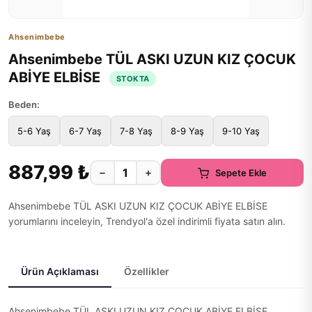
Ahsenimbebe
Ahsenimbebe TÜL ASKI UZUN KIZ ÇOCUK
ABİYE ELBİSE
STOKTA
Beden:
5-6 Yaş
6-7 Yaş
7-8 Yaş
8-9 Yaş
9-10 Yaş
887,99 ₺
−
+
Sepete Ekle
Ahsenimbebe TÜL ASKI UZUN KIZ ÇOCUK ABİYE ELBİSE
yorumlarını inceleyin, Trendyol'a özel indirimli fiyata satın alın.
Ürün Açıklaması
Özellikler
Ahsenimbebe TÜL ASKI UZUN KIZ ÇOCUK ABİYE ELBİSE