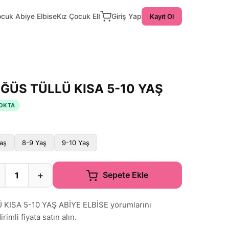
ocuk Abiye Elbise
Kız Çocuk Elbise
Giriş Yap
Kayıt Ol
ĞÜS TÜLLÜ KISA 5-10 YAŞ
OKTA
aş
8-9 Yaş
9-10 Yaş
+
Sepete Ekle
ISA 5-10 YAŞ ABİYE ELBİSE yorumlarını
rimli fiyata satın alın.