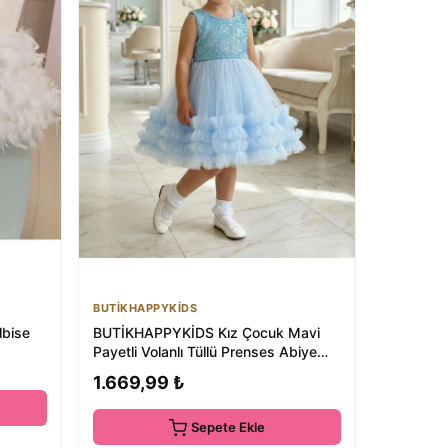
BUTİKHAPPYKİDS
lbise
BUTİKHAPPYKİDS Kız Çocuk Mavi
Payetli Volanlı Tüllü Prenses Abiye
Elbise 1-5 Yaş
1.669,99 ₺
Sepete Ekle