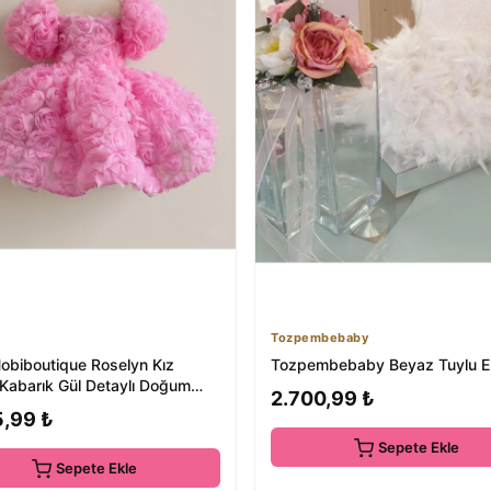
Tozpembebaby
obiboutique Roselyn Kız
Tozpembebaby Beyaz Tuylu E
Kabarık Gül Detaylı Doğum
2.700,99 ₺
bisesi A...
5,99 ₺
Sepete Ekle
Sepete Ekle