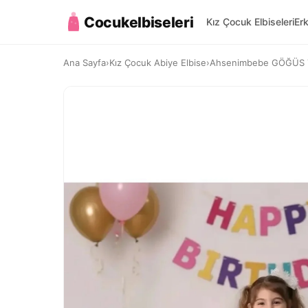
Cocukelbiseleri
Kız Çocuk Elbiseleri
Er
Ana Sayfa
›
Kız Çocuk Abiye Elbise
›
Ahsenimbebe GÖĞÜS T