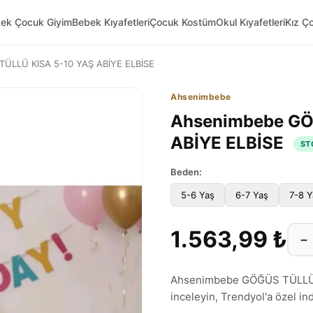
kek Çocuk Giyim
Bebek Kıyafetleri
Çocuk Kostüm
Okul Kıyafetleri
Kız Ç
ÜLLÜ KISA 5-10 YAŞ ABİYE ELBİSE
Ahsenimbebe
Ahsenimbebe GÖ
ABİYE ELBİSE
ST
Beden:
5-6 Yaş
6-7 Yaş
7-8 Y
1.563,99 ₺
−
Ahsenimbebe GÖĞÜS TÜLLÜ K
inceleyin, Trendyol'a özel indi