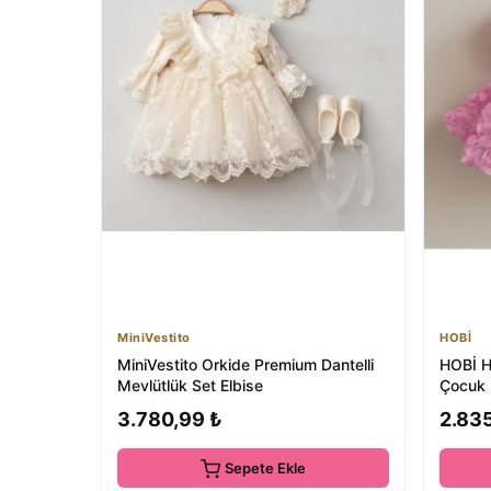
MiniVestito
HOBİ
MiniVestito Orkide Premium Dantelli
HOBİ H
Mevlütlük Set Elbise
Çocuk 
Günü El
3.780,99 ₺
2.83
Sepete Ekle