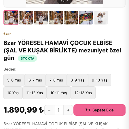
1
/
7
6zar
6zar YÖRESEL HAMAVİ ÇOCUK ELBİSE
(ŞAL VE KUŞAK BİRLİKTE) mezuniyet özel
gün
STOKTA
Beden:
5-6 Yaş
6-7 Yaş
7-8 Yaş
8-9 Yaş
9-10 Yaş
10 Yaş
11-12 Yaş
10-11 Yaş
12-13 Yaş
1.890,99 ₺
−
+
Sepete Ekle
6zar YÖRESEL HAMAVİ ÇOCUK ELBİSE (ŞAL VE KUŞAK