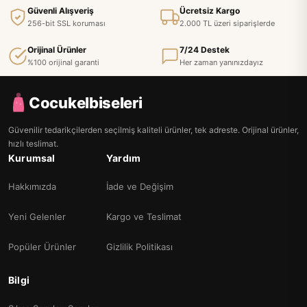
Güvenli Alışveriş
Ücretsiz Kargo
256-bit SSL koruması
2.000 TL üzeri siparişlerde
Orijinal Ürünler
7/24 Destek
%100 orijinal garanti
Her zaman yanınızdayız
Cocukelbiseleri
Güvenilir tedarikçilerden seçilmiş kaliteli ürünler, tek adreste. Orijinal ürünler,
hızlı teslimat.
Kurumsal
Yardım
Hakkımızda
İade ve Değişim
Yeni Gelenler
Kargo ve Teslimat
Popüler Ürünler
Gizlilik Politikası
Bilgi