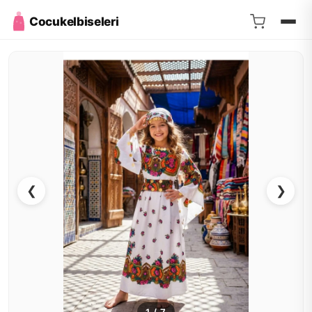
Cocukelbiseleri
❮
❯