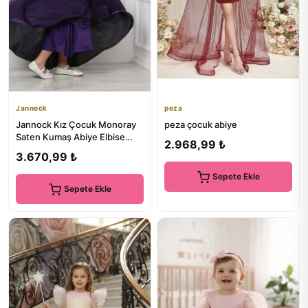
Jannock
peza
Jannock Kız Çocuk Monoray
peza çocuk abiye
Saten Kumaş Abiye Elbise
2.968,99 ₺
Mezuniyet Kıyafeti
3.670,99 ₺
Sepete Ekle
Sepete Ekle