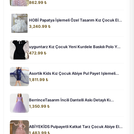
862.99 ₺
HOBİ Papatya İşlemeli Özel Tasarım Kız Çocuk El...
3,240.99 ₺
uyguntarz Kız Çocuk Yeni Kurdele Baskılı Polo Y...
472.99 ₺
Asortik Kids Kız Çocuk Abiye Pul Payet Işlemeli...
1,811.99 ₺
BerrinceTasarım İncili Dantelli Askı Detaylı Kı...
1,350.99 ₺
ABİYEKİDS Pulpayetli Katkat Tarz Çocuk Abiye El...
1,483.99 ₺