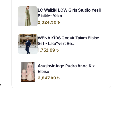
LC Waikiki LCW Girls Studio Yeşil
Bisiklet Yaka...
2,024.99 ₺
WENA KİDS Çocuk Takım Elbise
Set - Laci?vert Re...
1,752.99 ₺
Asushvintage Pudra Anne Kız
Elbise
3,847.99 ₺
,