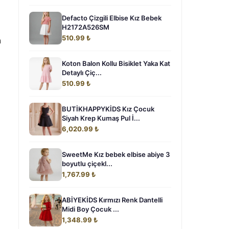
Defacto Çizgili Elbise Kız Bebek
H2172A526SM
510.99 ₺
n
Koton Balon Kollu Bisiklet Yaka Kat
Detaylı Çiç...
510.99 ₺
BUTİKHAPPYKİDS Kız Çocuk
Siyah Krep Kumaş Pul İ...
6,020.99 ₺
SweetMe Kız bebek elbise abiye 3
boyutlu çiçekl...
1,767.99 ₺
ABİYEKİDS Kırmızı Renk Dantelli
Midi Boy Çocuk ...
1,348.99 ₺