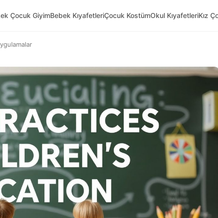
kek Çocuk Giyim
Bebek Kıyafetleri
Çocuk Kostüm
Okul Kıyafetleri
Kız Ç
Uygulamalar