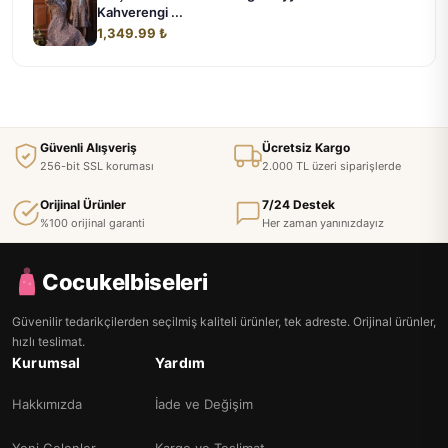
Kahverengi ...
1,349.99 ₺
Güvenli Alışveriş
Ücretsiz Kargo
256-bit SSL koruması
2.000 TL üzeri siparişlerde
Orijinal Ürünler
7/24 Destek
%100 orijinal garanti
Her zaman yanınızdayız
Cocukelbiseleri
Güvenilir tedarikçilerden seçilmiş kaliteli ürünler, tek adreste. Orijinal ürünler,
hızlı teslimat.
Kurumsal
Yardım
Hakkımızda
İade ve Değişim
Yeni Gelenler
Kargo ve Teslimat