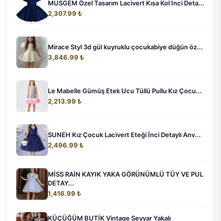
MUSGEM Özel Tasarım Lacivert Kısa Kol Inci Deta...
2,307.99 ₺
Mirace Styl 3d gül kuyruklu çocukabiye düğün öz...
3,846.99 ₺
Le Mabelle Gümüş Etek Ucu Tüllü Pullu Kız Çocu...
2,213.99 ₺
SUNEH Kız Çocuk Lacivert Eteği İnci Detaylı Anv...
2,496.99 ₺
MİSS RAİN KAYIK YAKA GÖRÜNÜMLÜ TÜY VE PUL
DETAY...
1,416.99 ₺
KÜÇÜĞÜM BUTİK Vintage Seyyar Yakalı