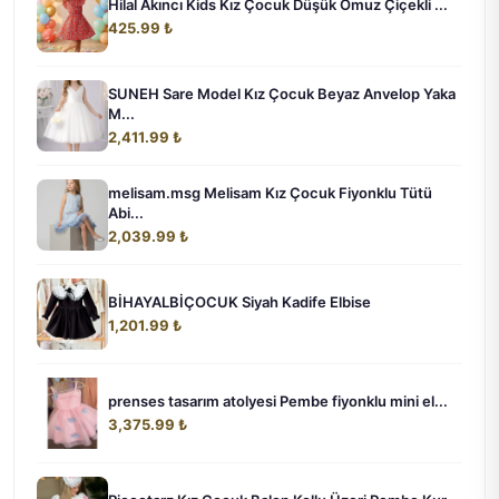
Hilal Akıncı Kids Kız Çocuk Düşük Omuz Çiçekli ...
425.99 ₺
SUNEH Sare Model Kız Çocuk Beyaz Anvelop Yaka
M...
2,411.99 ₺
melisam.msg Melisam Kız Çocuk Fiyonklu Tütü
Abi...
2,039.99 ₺
BİHAYALBİÇOCUK Siyah Kadife Elbise
1,201.99 ₺
prenses tasarım atolyesi Pembe fiyonklu mini el...
3,375.99 ₺