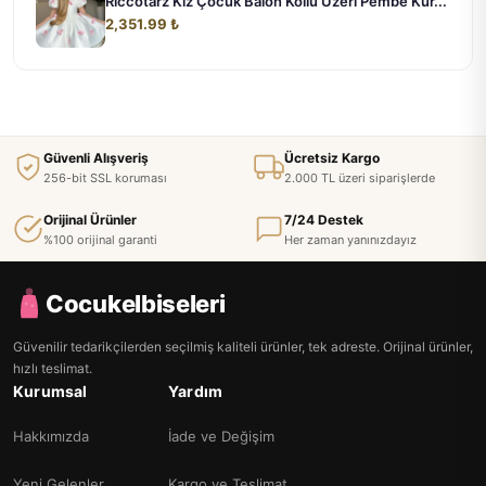
Riccotarz Kız Çocuk Balon Kollu Üzeri Pembe Kur...
2,351.99 ₺
Güvenli Alışveriş
Ücretsiz Kargo
256-bit SSL koruması
2.000 TL üzeri siparişlerde
Orijinal Ürünler
7/24 Destek
%100 orijinal garanti
Her zaman yanınızdayız
Cocukelbiseleri
Güvenilir tedarikçilerden seçilmiş kaliteli ürünler, tek adreste. Orijinal ürünler,
hızlı teslimat.
Kurumsal
Yardım
Hakkımızda
İade ve Değişim
Yeni Gelenler
Kargo ve Teslimat