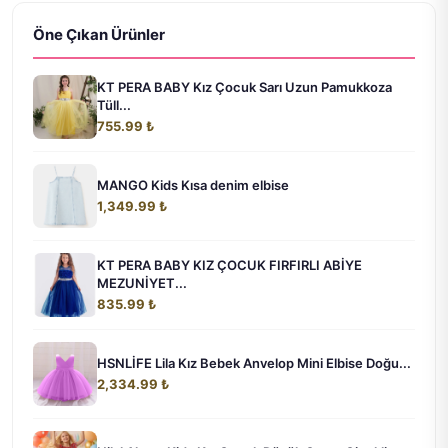
Öne Çıkan Ürünler
KT PERA BABY Kız Çocuk Sarı Uzun Pamukkoza
Tüll...
755.99 ₺
MANGO Kids Kısa denim elbise
1,349.99 ₺
KT PERA BABY KIZ ÇOCUK FIRFIRLI ABİYE
MEZUNİYET...
835.99 ₺
HSNLİFE Lila Kız Bebek Anvelop Mini Elbise Doğu...
2,334.99 ₺