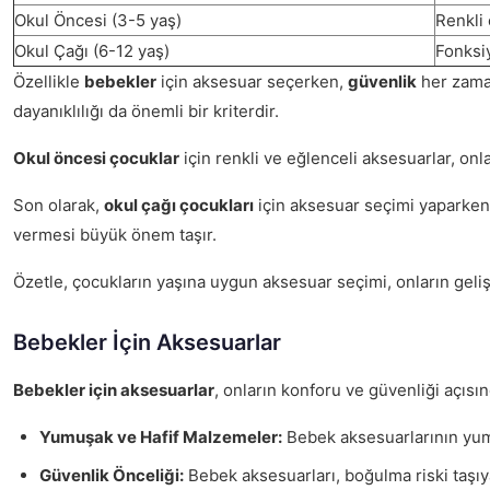
Okul Öncesi (3-5 yaş)
Renkli 
Okul Çağı (6-12 yaş)
Fonksiy
Özellikle
bebekler
için aksesuar seçerken,
güvenlik
her zaman
dayanıklılığı da önemli bir kriterdir.
Okul öncesi çocuklar
için renkli ve eğlenceli aksesuarlar, onl
Son olarak,
okul çağı çocukları
için aksesuar seçimi yaparken, 
vermesi büyük önem taşır.
Özetle, çocukların yaşına uygun aksesuar seçimi, onların gelişim
Bebekler İçin Aksesuarlar
Bebekler için aksesuarlar
, onların konforu ve güvenliği açısı
Yumuşak ve Hafif Malzemeler:
Bebek aksesuarlarının yumuş
Güvenlik Önceliği:
Bebek aksesuarları, boğulma riski taşıya