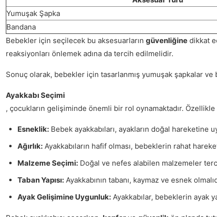
Yumuşak Şapka
Bandana
Bebekler için seçilecek bu aksesuarların
güvenliğine
dikkat e
reaksiyonları önlemek adına da tercih edilmelidir.
Sonuç olarak, bebekler için tasarlanmış yumuşak şapkalar ve b
Ayakkabı Seçimi
, çocukların gelişiminde önemli bir rol oynamaktadır. Özellik
Esneklik:
Bebek ayakkabıları, ayakların doğal hareketine uy
Ağırlık:
Ayakkabıların hafif olması, bebeklerin rahat hareket
Malzeme Seçimi:
Doğal ve nefes alabilen malzemeler terci
Taban Yapısı:
Ayakkabının tabanı, kaymaz ve esnek olmalıdır
Ayak Gelişimine Uygunluk:
Ayakkabılar, bebeklerin ayak ya