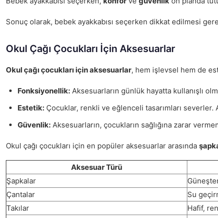
Bebek ayakkabısı seçerken,
konfor
ve
güvenlik
ön planda tutu
Sonuç olarak, bebek ayakkabısı seçerken dikkat edilmesi gereke
Okul Çağı Çocukları İçin Aksesuarlar
Okul çağı çocukları için aksesuarlar
, hem işlevsel hem de es
Fonksiyonellik:
Aksesuarların günlük hayatta kullanışlı olma
Estetik:
Çocuklar, renkli ve eğlenceli tasarımları severler. A
Güvenlik:
Aksesuarların, çocukların sağlığına zarar verme
Okul çağı çocukları için en popüler aksesuarlar arasında
şapk
Aksesuar Türü
Şapkalar
Güneşte
Çantalar
Su geçir
Takılar
Hafif, ren