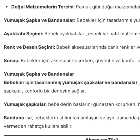
Doğal Malzemelerin Tercihi:
Pamuk gibi doğal malzemeler, b
Yumuşak Şapka ve Bandanalar:
Bebekler için tasarlanmış yu
Ayakkabı Seçimi:
Bebek ayakkabıları, esnek ve hafif malzemel
Renk ve Desen Seçimi:
Bebek aksesuarlarında canlı renkler ve 
Sonuç:
Bebekler için aksesuar seçerken, güvenlik ve konfor ön 
Yumuşak Şapka ve Bandanalar
Bebekler için tasarlanmış yumuşak şapkalar ve bandanalar
,
şapkalar, konforlu bir deneyim sağlar.
Yumuşak şapkalar
, bebeklerin başlarını güneşten korurken, b
Bandana
ise, bebeklerin stilini tamamlayan ve aynı zamanda pr
vermeden rahatça kullanılabilir.
Aksesuar Türü