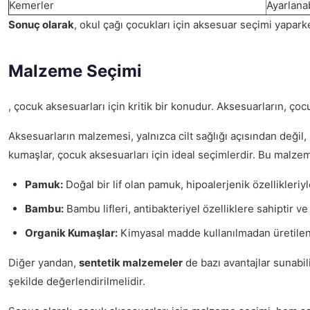
Kemerler
Ayarlanab
Sonuç olarak
, okul çağı çocukları için aksesuar seçimi yaparke
Malzeme Seçimi
, çocuk aksesuarları için kritik bir konudur. Aksesuarların, çoc
Aksesuarların malzemesi, yalnızca cilt sağlığı açısından değil,
kumaşlar, çocuk aksesuarları için ideal seçimlerdir. Bu malzeme
Pamuk:
Doğal bir lif olan pamuk, hipoalerjenik özellikleriyl
Bambu:
Bambu lifleri, antibakteriyel özelliklere sahiptir v
Organik Kumaşlar:
Kimyasal madde kullanılmadan üretilen o
Diğer yandan,
sentetik malzemeler
de bazı avantajlar sunabil
şekilde değerlendirilmelidir.