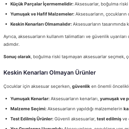
Küçük Parçalar İçermemelidir:
Aksesuarlar, boğulma riski 
Yumuşak ve Hafif Malzemeler:
Aksesuarların, çocukların 
Keskin Kenarları Olmamalıdır:
Aksesuarların tasarımında ke
Ayrıca, aksesuarların kullanım talimatları ve güvenlik uyarılar
adımdır.
Sonuç olarak
, boğulma riski taşımayan aksesuarlar seçmek, çoc
Keskin Kenarları Olmayan Ürünler
Çocuklar için aksesuar seçerken,
güvenlik
en önemli öncelikle
Yumuşak Kenarlar:
Aksesuarların kenarları,
yumuşak ve p
Malzeme Seçimi:
Aksesuarların yapıldığı malzemelerin
ka
Test Edilmiş Ürünler:
Güvenli aksesuarlar,
test edilmiş
ve 
Yaş Gruplarına Uygunluk:
Aksesuarların, çocukların yaş gr