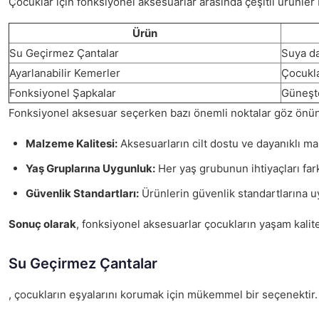
Çocuklar için fonksiyonel aksesuarlar arasında çeşitli ürünler 
Ürün
Su Geçirmez Çantalar
Suya da
Ayarlanabilir Kemerler
Çocukla
Fonksiyonel Şapkalar
Güneşte
Fonksiyonel aksesuar seçerken bazı önemli noktalar göz önün
Malzeme Kalitesi:
Aksesuarların cilt dostu ve dayanıklı m
Yaş Gruplarına Uygunluk:
Her yaş grubunun ihtiyaçları fark
Güvenlik Standartları:
Ürünlerin güvenlik standartlarına uy
Sonuç olarak
, fonksiyonel aksesuarlar çocukların yaşam kalite
Su Geçirmez Çantalar
, çocukların eşyalarını korumak için mükemmel bir seçenektir