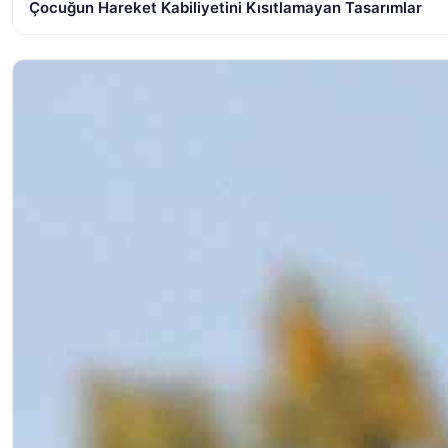
Çocuğun Hareket Kabiliyetini Kısıtlamayan Tasarımlar