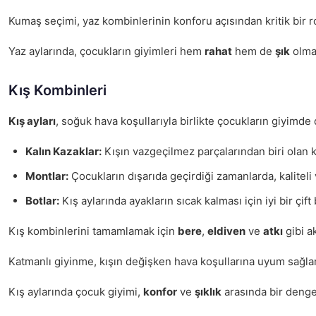
Kumaş seçimi, yaz kombinlerinin konforu açısından kritik bir r
Yaz aylarında, çocukların giyimleri hem
rahat
hem de
şık
olmal
Kış Kombinleri
Kış ayları
, soğuk hava koşullarıyla birlikte çocukların giyim
Kalın Kazaklar:
Kışın vazgeçilmez parçalarından biri olan k
Montlar:
Çocukların dışarıda geçirdiği zamanlarda, kalitel
Botlar:
Kış aylarında ayakların sıcak kalması için iyi bir çi
Kış kombinlerini tamamlamak için
bere
,
eldiven
ve
atkı
gibi a
Katmanlı giyinme, kışın değişken hava koşullarına uyum sağlama
Kış aylarında çocuk giyimi,
konfor
ve
şıklık
arasında bir denge 