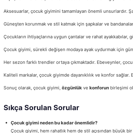
Aksesuarlar, çocuk giyimini tamamlayan önemli unsurlardır. Şapk
Güneşten korunmak ve stil katmak için şapkalar ve bandanalar te
Çocukların ihtiyaçlarına uygun çantalar ve rahat ayakkabılar, g
Çocuk giyimi, sürekli değişen modaya ayak uydurmak için güncel
Her sezon farklı trendler ortaya çıkmaktadır. Ebeveynler, çocukl
Kaliteli markalar, çocuk giyimde dayanıklılık ve konfor sağla
Sonuç olarak, çocuk giyimi,
özgünlük
ve
konforun
birleşimi o
Sıkça Sorulan Sorular
Çocuk giyimi neden bu kadar önemlidir?
Çocuk giyimi, hem rahatlık hem de stil açısından büyük bir