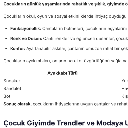
Çocukların günlük yaşamlarında rahatlık ve şıklık, giyimde ön
Çocukların okul, oyun ve sosyal etkinliklerde ihtiyaç duyduğu e
Fonksiyonellik:
Çantaların bölmeleri, çocukların eşyalarını 
Renk ve Desen:
Canlı renkler ve eğlenceli desenler, çocukl
Konfor:
Ayarlanabilir askılar, çantanın omuzda rahat bir şek
Çocukların ayakkabıları, onların hareket özgürlüğünü sağlama
Ayakkabı Türü
Sneaker
Yum
Sandalet
Hav
Bot
Kış
Sonuç olarak
, çocukların ihtiyaçlarına uygun çantalar ve rah
Çocuk Giyimde Trendler ve Modaya