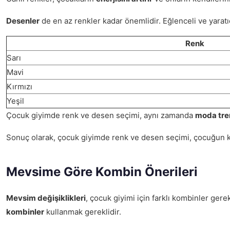
Desenler
de en az renkler kadar önemlidir. Eğlenceli ve yaratıc
Renk
Sarı
Mavi
Kırmızı
Yeşil
Çocuk giyimde renk ve desen seçimi, aynı zamanda
moda tre
Sonuç olarak, çocuk giyimde renk ve desen seçimi, çocuğun kişi
Mevsime Göre Kombin Önerileri
Mevsim değişiklikleri
, çocuk giyimi için farklı kombinler ger
kombinler
kullanmak gereklidir.