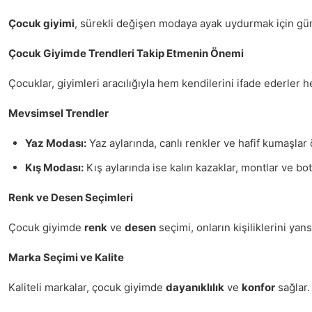
Çocuk giyimi
, sürekli değişen modaya ayak uydurmak için günc
Çocuk Giyimde Trendleri Takip Etmenin Önemi
Çocuklar, giyimleri aracılığıyla hem kendilerini ifade ederler
Mevsimsel Trendler
Yaz Modası:
Yaz aylarında, canlı renkler ve hafif kumaşlar
Kış Modası:
Kış aylarında ise kalın kazaklar, montlar ve bo
Renk ve Desen Seçimleri
Çocuk giyimde
renk
ve
desen
seçimi, onların kişiliklerini yan
Marka Seçimi ve Kalite
Kaliteli markalar, çocuk giyimde
dayanıklılık
ve
konfor
sağlar.