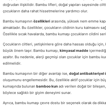
doğrudan ilişkilidir. Bambu lifleri, doğal yapıları sayesinde cilt
çocukların daha rahat hissetmelerine yardımcı olur.
Bambu kumaşının
özellikleri
arasında, yüksek nem emme kapasi
almaktadır. Bu özellikler, çocukların cildinin kuru kalmasını sağ
Özellikle sıcak havalarda, bambu kumaşı çocukların cildini seri
Çocukların ciltleri, yetişkinlere göre daha hassas olduğu için, 
büyük önem taşır. Bambu kumaşı,
kimyasal madde
içermediği 
azaltır. Bu nedenle, alerji geçmişi olan çocuklar için bambu kum
edilmelidir.
Bambu kumaşının bir diğer avantajı ise,
doğal antibakteriyel ö
oluşumunu engellemesidir. Bu, özellikle aktif çocuklar için bü
kumaşında bulunan
bamboo kun
adı verilen doğal bir bileşen
böylece sağlıklı bir giyim deneyimi sunar.
Ayrıca, bambu kumaşı çevre dostu bir seçenek olarak da dikk