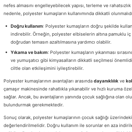
nefes almasını engelleyebilecek yapısı, terleme ve rahatsızlık 
nedenle, polyester kumaşların kullanımında dikkatli olunmalıdı
Doğru kullanım
: Polyester kumaşların doğru şekilde kullan
indirebilir. Örneğin, polyester elbiselerin altına pamuklu iç 
doğrudan temasın azaltılmasına yardımcı olabilir.
Yıkama ve bakım
: Polyester kumaşların yıkanması sırasınd
ve yumuşatıcı gibi kimyasalların dikkatli seçilmesi önemlid
ciltle olan etkileşimini iyileştirebilir.
Polyester kumaşlarının avantajları arasında
dayanıklılık
ve
ko
çamaşır makinesinde rahatlıkla yıkanabilir ve hızlı kuruma öze
sağlar. Ancak, bu avantajların yanında çocuk sağlığına olan o
bulundurmak gerekmektedir.
Sonuç olarak, polyester kumaşlarının çocuk sağlığı üzerindeki et
değerlendirilmelidir. Doğru kullanım ile sorunlar en aza indiril