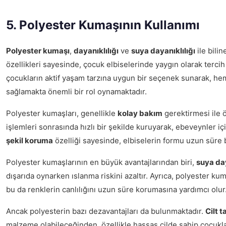
5. Polyester Kumaşının Kullanımı
Polyester kumaşı
,
dayanıklılığı
ve
suya dayanıklılığı
ile bili
özellikleri sayesinde, çocuk elbiselerinde yaygın olarak tercih
çocukların aktif yaşam tarzına uygun bir seçenek sunarak, h
sağlamakta önemli bir rol oynamaktadır.
Polyester kumaşları, genellikle
kolay bakım
gerektirmesi ile 
işlemleri sonrasında hızlı bir şekilde kuruyarak, ebeveynler içi
şekil koruma
özelliği sayesinde, elbiselerin formu uzun süre 
Polyester kumaşlarının en büyük avantajlarından biri,
suya da
dışarıda oynarken ıslanma riskini azaltır. Ayrıca, polyester ku
bu da renklerin canlılığını uzun süre korumasına yardımcı olur
Ancak polyesterin bazı dezavantajları da bulunmaktadır.
Cilt t
malzeme olabileceğinden, özellikle hassas cilde sahip çocuklar