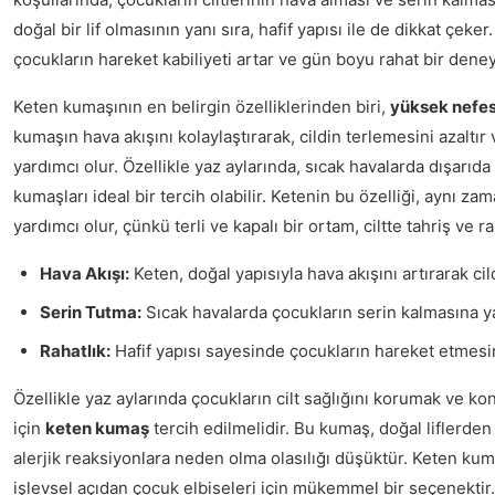
doğal bir lif olmasının yanı sıra, hafif yapısı ile de dikkat çeker
çocukların hareket kabiliyeti artar ve gün boyu rahat bir deney
Keten kumaşının en belirgin özelliklerinden biri,
yüksek nefes 
kumaşın hava akışını kolaylaştırarak, cildin terlemesini azaltır
yardımcı olur. Özellikle yaz aylarında, sıcak havalarda dışarıd
kumaşları ideal bir tercih olabilir. Ketenin bu özelliği, aynı za
yardımcı olur, çünkü terli ve kapalı bir ortam, ciltte tahriş ve rah
Hava Akışı:
Keten, doğal yapısıyla hava akışını artırarak cil
Serin Tutma:
Sıcak havalarda çocukların serin kalmasına ya
Rahatlık:
Hafif yapısı sayesinde çocukların hareket etmesini
Özellikle yaz aylarında çocukların cilt sağlığını korumak ve k
için
keten kumaş
tercih edilmelidir. Bu kumaş, doğal liflerden 
alerjik reaksiyonlara neden olma olasılığı düşüktür. Keten ku
işlevsel açıdan çocuk elbiseleri için mükemmel bir seçenektir.