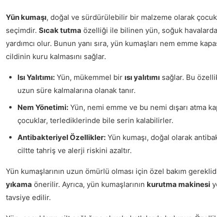
Yün kumaşı
, doğal ve sürdürülebilir bir malzeme olarak çocuk
seçimdir.
Sıcak tutma
özelliği ile bilinen yün, soğuk havalard
yardımcı olur. Bunun yanı sıra, yün kumaşları nem emme kapa
cildinin kuru kalmasını sağlar.
Isı Yalıtımı:
Yün, mükemmel bir
ısı yalıtımı
sağlar. Bu özell
uzun süre kalmalarına olanak tanır.
Nem Yönetimi:
Yün, nemi emme ve bu nemi dışarı atma kap
çocuklar, terlediklerinde bile serin kalabilirler.
Antibakteriyel Özellikler:
Yün kumaşı, doğal olarak antibakt
ciltte tahriş ve alerji riskini azaltır.
Yün kumaşlarının uzun ömürlü olması için özel bakım gereklid
yıkama
önerilir. Ayrıca, yün kumaşlarının
kurutma makinesi
y
tavsiye edilir.