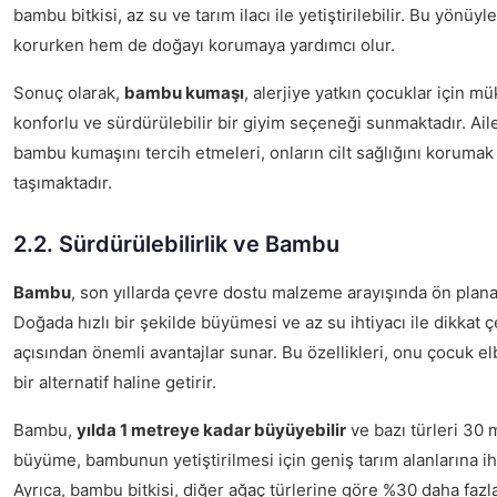
bambu bitkisi, az su ve tarım ilacı ile yetiştirilebilir. Bu yönüy
korurken hem de doğayı korumaya yardımcı olur.
Sonuç olarak,
bambu kumaşı
, alerjiye yatkın çocuklar için mü
konforlu ve sürdürülebilir bir giyim seçeneği sunmaktadır. Ailel
bambu kumaşını tercih etmeleri, onların cilt sağlığını korum
taşımaktadır.
2.2. Sürdürülebilirlik ve Bambu
Bambu
, son yıllarda çevre dostu malzeme arayışında ön plana
Doğada hızlı bir şekilde büyümesi ve az su ihtiyacı ile dikkat 
açısından önemli avantajlar sunar. Bu özellikleri, onu çocuk elb
bir alternatif haline getirir.
Bambu,
yılda 1 metreye kadar büyüyebilir
ve bazı türleri 30 m
büyüme, bambunun yetiştirilmesi için geniş tarım alanlarına ih
Ayrıca, bambu bitkisi, diğer ağaç türlerine göre %30 daha fazla