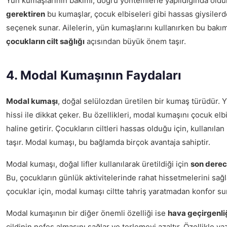
Yün kumaşlarının bakımı, doğru yöntemlerle yapıldığında oldu
gerektiren
bu kumaşlar, çocuk elbiseleri gibi hassas giysilerd
seçenek sunar. Ailelerin, yün kumaşlarını kullanırken bu bakım
çocukların cilt sağlığı
açısından büyük önem taşır.
4. Modal Kumaşının Faydaları
Modal kumaşı
, doğal selülozdan üretilen bir kumaş türüdür. Y
hissi ile dikkat çeker. Bu özellikleri, modal kumaşını çocuk elb
haline getirir. Çocukların ciltleri hassas olduğu için, kullanıl
taşır. Modal kumaşı, bu bağlamda birçok avantaja sahiptir.
Modal kumaşı, doğal lifler kullanılarak üretildiği için
son dere
Bu, çocukların günlük aktivitelerinde rahat hissetmelerini sağla
çocuklar için, modal kumaşı ciltte tahriş yaratmadan konfor su
Modal kumaşının bir diğer önemli özelliği ise
hava geçirgenli
cildinin nefes almasını sağlar ve terlemeyi azaltır. Özellikle ya